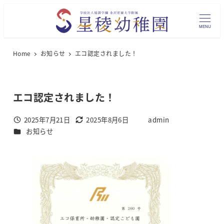
メ
イ
MENU
ン
コ
Home
お知らせ
エコ認定されました！
ン
テ
ン
エコ認定されました！
ツ
へ
2025年7月21日
2025年8月6日
admin
投稿日
更新日
著
カテゴリー
移
お知らせ
者
動