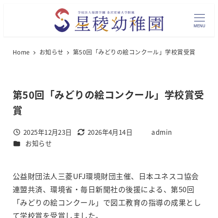
メ
イ
MENU
ン
コ
Home
お知らせ
第50回「みどりの絵コンクール」学校賞受賞
ン
テ
ン
第50回「みどりの絵コンクール」学校賞受
ツ
賞
へ
移
2025年12月23日
2026年4月14日
admin
投稿日
更新日
著
動
カテゴリー
お知らせ
者
公益財団法人三菱UFJ環境財団主催、日本ユネスコ協会
連盟共済、環境省・毎日新聞社の後援による、第50回
「みどりの絵コンクール」で図工教育の指導の成果とし
て学校賞を受賞しました。